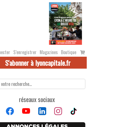
Voir
necter
S’enregistrer
Magazines
Boutique
le
S'abonner à lyoncapitale.fr
panier
réseaux sociaux