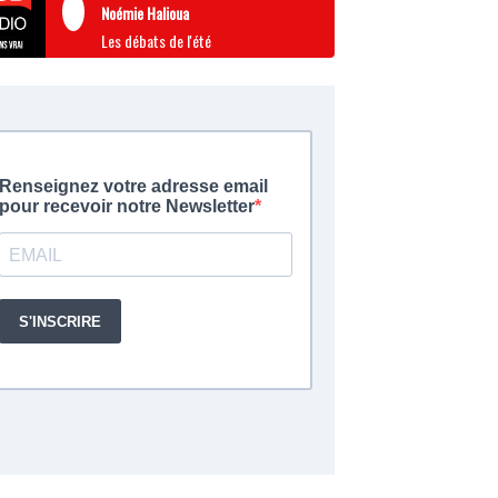
Noémie Halioua
Les débats de l'été