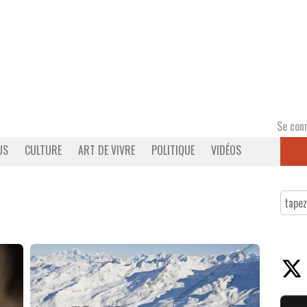
Se con
US
CULTURE
ART DE VIVRE
POLITIQUE
VIDÉOS