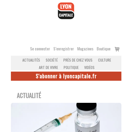
Accéder
au
contenu
Voir
Se connecter
S’enregistrer
Magazines
Boutique
le
ACTUALITÉS
SOCIÉTÉ
PRÈS DE CHEZ VOUS
CULTURE
panier
ART DE VIVRE
POLITIQUE
VIDÉOS
S'abonner à lyoncapitale.fr
ACTUALITÉ