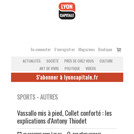
Accéder
au
contenu
Voir
Se connecter
S’enregistrer
Magazines
Boutique
le
ACTUALITÉS
SOCIÉTÉ
PRÈS DE CHEZ VOUS
CULTURE
panier
ART DE VIVRE
POLITIQUE
VIDÉOS
S'abonner à lyoncapitale.fr
SPORTS - AUTRES
Vassallo mis à pied, Collet conforté : les
explications d'Antony Thiodet