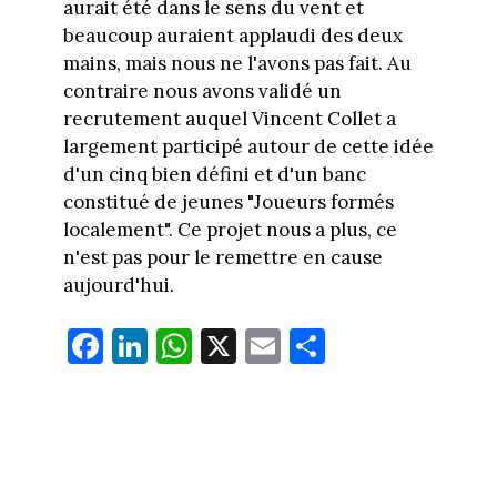
aurait été dans le sens du vent et
beaucoup auraient applaudi des deux
mains, mais nous ne l'avons pas fait. Au
contraire nous avons validé un
recrutement auquel Vincent Collet a
largement participé autour de cette idée
d'un cinq bien défini et d'un banc
constitué de jeunes "Joueurs formés
localement". Ce projet nous a plus, ce
n'est pas pour le remettre en cause
aujourd'hui.
Fa
Li
W
X
E
Pa
ce
nk
ha
m
rt
bo
ed
ts
ail
ag
ok
In
Ap
er
p