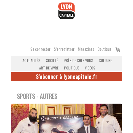
Accéder
au
contenu
Voir
Se connecter
S’enregistrer
Magazines
Boutique
le
ACTUALITÉS
SOCIÉTÉ
PRÈS DE CHEZ VOUS
CULTURE
panier
ART DE VIVRE
POLITIQUE
VIDÉOS
S'abonner à lyoncapitale.fr
SPORTS - AUTRES