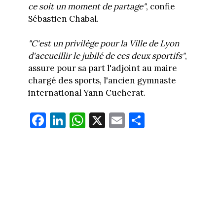
ce soit un moment de partage"
, confie
Sébastien Chabal.
"C'est un privilège pour la Ville de Lyon
d'accueillir le jubilé de ces deux sportifs"
,
assure pour sa part l'adjoint au maire
chargé des sports, l'ancien gymnaste
international Yann Cucherat.
Fa
Li
W
X
E
Pa
ce
nk
ha
m
rt
bo
ed
ts
ail
ag
ok
In
Ap
er
p