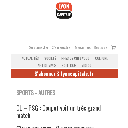
Accéder
au
contenu
Voir
Se connecter
S’enregistrer
Magazines
Boutique
le
ACTUALITÉS
SOCIÉTÉ
PRÈS DE CHEZ VOUS
CULTURE
panier
ART DE VIVRE
POLITIQUE
VIDÉOS
S'abonner à lyoncapitale.fr
SPORTS - AUTRES
OL – PSG : Coupet voit un très grand
match