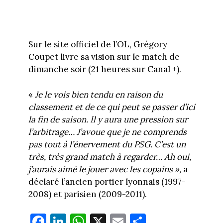
Sur le site officiel de l’OL, Grégory
Coupet livre sa vision sur le match de
dimanche soir (21 heures sur Canal +).
«
Je le vois bien tendu en raison du
classement et de ce qui peut se passer d’ici
la fin de saison. Il y aura une pression sur
l’arbitrage… J’avoue que je ne comprends
pas tout à l’énervement du PSG. C’est un
très, très grand match à regarder… Ah oui,
j’aurais aimé le jouer avec les copains »,
a
déclaré l’ancien portier lyonnais (1997-
2008) et parisien (2009-2011).
Fa
Li
W
X
E
Pa