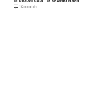
10 MAI 2013 À 18:00
PAR
AMAURY MEYGRET
1 Commentaire