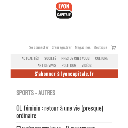
Accéder
au
contenu
Voir
Se connecter
S’enregistrer
Magazines
Boutique
le
ACTUALITÉS
SOCIÉTÉ
PRÈS DE CHEZ VOUS
CULTURE
panier
ART DE VIVRE
POLITIQUE
VIDÉOS
S'abonner à lyoncapitale.fr
SPORTS - AUTRES
OL féminin : retour à une vie (presque)
ordinaire