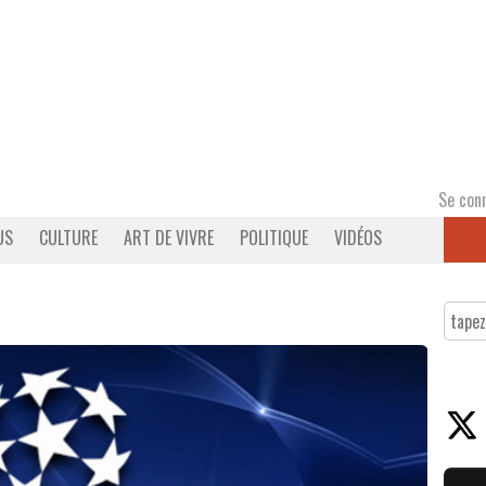
Se con
US
CULTURE
ART DE VIVRE
POLITIQUE
VIDÉOS