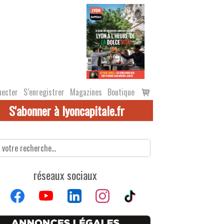
Voir
necter
S’enregistrer
Magazines
Boutique
le
S'abonner à lyoncapitale.fr
panier
réseaux sociaux