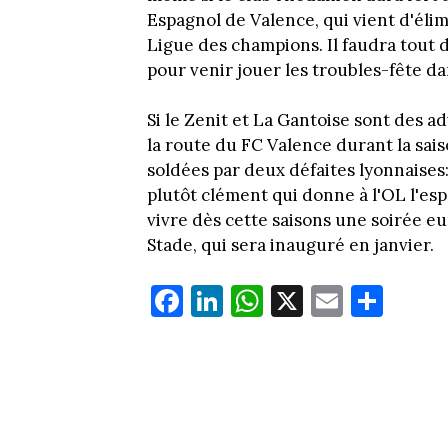
Espagnol de Valence, qui vient d'él
Ligue des champions. Il faudra tout
pour venir jouer les troubles-fête da
Si le Zenit et La Gantoise sont des ad
la route du FC Valence durant la sa
soldées par deux défaites lyonnaises: 
plutôt clément qui donne à l'OL l'espo
vivre dès cette saisons une soirée 
Stade, qui sera inauguré en janvier.
Fa
Li
W
X
E
Pa
ce
nk
ha
m
rt
bo
ed
ts
ail
ag
ok
In
Ap
er
p