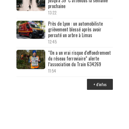
jusqu'à 39°C attendus la semaine
prochaine
13:22
Près de Lyon : un automobiliste
grièvement blessé après avoir
percuté un arbre à Limas
12:45
“On a un vrai risque d'effondrement
du réseau ferroviaire” alerte
l’association du Train 634269
11:54
+ d'infos