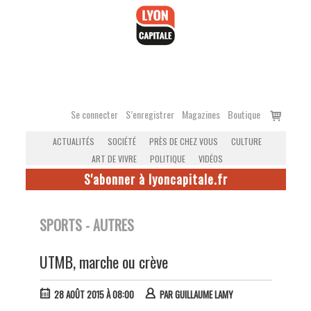
Accéder
au
contenu
Voir
Se connecter
S’enregistrer
Magazines
Boutique
le
ACTUALITÉS
SOCIÉTÉ
PRÈS DE CHEZ VOUS
CULTURE
panier
ART DE VIVRE
POLITIQUE
VIDÉOS
S'abonner à lyoncapitale.fr
SPORTS - AUTRES
UTMB, marche ou crève
28 AOÛT 2015 À 08:00
PAR
GUILLAUME LAMY