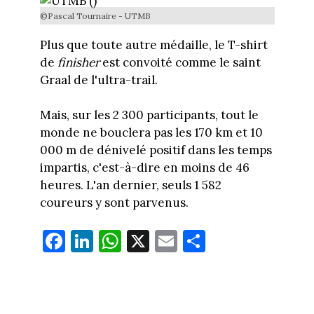
©Pascal Tournaire - UTMB
Plus que toute autre médaille, le T-shirt
de
finisher
est convoité comme le saint
Graal de l'ultra-trail.
Mais, sur les 2 300 participants, tout le
monde ne bouclera pas les 170 km et 10
000 m de dénivelé positif dans les temps
impartis, c'est-à-dire en moins de 46
heures. L'an dernier, seuls 1 582
coureurs y sont parvenus.
Fa
Li
W
X
E
Pa
ce
nk
ha
m
rt
bo
ed
ts
ail
ag
ok
In
Ap
er