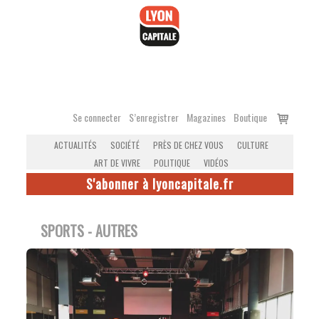
Accéder
au
contenu
Voir
Se connecter
S’enregistrer
Magazines
Boutique
le
ACTUALITÉS
SOCIÉTÉ
PRÈS DE CHEZ VOUS
CULTURE
panier
ART DE VIVRE
POLITIQUE
VIDÉOS
S'abonner à lyoncapitale.fr
SPORTS - AUTRES