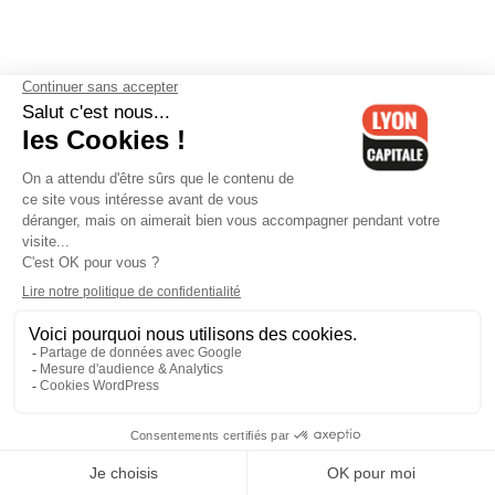
Contactez-nous
-
Mentions légales
-
CGV
-
Politique de
confidentialité
-
Gestion des cookies
-
Lyon Capitale TV
-
Archives
Lyon Capitale
Lyon Capitale - 51 avenue Maréchal Foch - CS 40091 - 69456 Lyon
Cedex 06