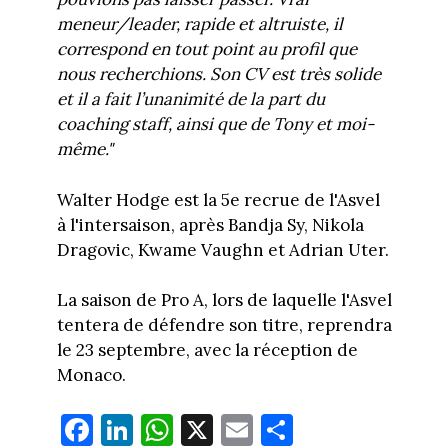
meneur/leader, rapide et altruiste, il
correspond en tout point au profil que
nous recherchions. Son CV est très solide
et il a fait l’unanimité de la part du
coaching staff, ainsi que de Tony et moi-
même."
Walter Hodge est la 5e recrue de l'Asvel
à l'intersaison, après Bandja Sy, Nikola
Dragovic, Kwame Vaughn et Adrian Uter.
La saison de Pro A, lors de laquelle l'Asvel
tentera de défendre son titre, reprendra
le 23 septembre, avec la réception de
Monaco.
Fa
Li
W
X
E
Pa