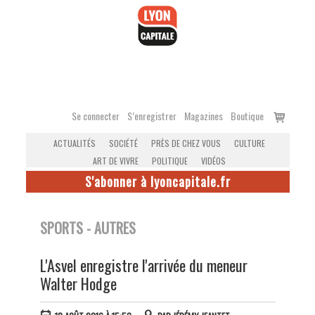
Accéder
au
contenu
Voir
Se connecter
S’enregistrer
Magazines
Boutique
le
ACTUALITÉS
SOCIÉTÉ
PRÈS DE CHEZ VOUS
CULTURE
panier
ART DE VIVRE
POLITIQUE
VIDÉOS
S'abonner à lyoncapitale.fr
SPORTS - AUTRES
L'Asvel enregistre l'arrivée du meneur
Walter Hodge