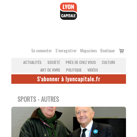
Accéder
au
contenu
Voir
Se connecter
S’enregistrer
Magazines
Boutique
le
ACTUALITÉS
SOCIÉTÉ
PRÈS DE CHEZ VOUS
CULTURE
panier
ART DE VIVRE
POLITIQUE
VIDÉOS
S'abonner à lyoncapitale.fr
SPORTS - AUTRES