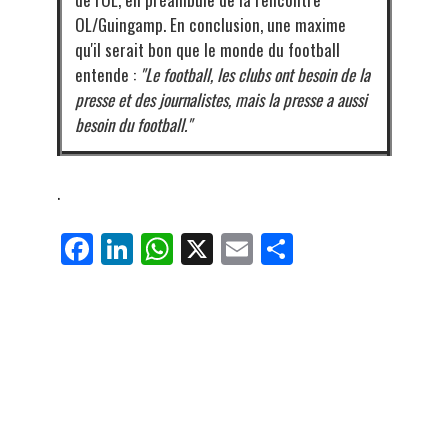
OL/Guingamp. En conclusion, une maxime
qu'il serait bon que le monde du football
entende :
"Le football, les clubs ont besoin de la
presse et des journalistes, mais la presse a aussi
besoin du football."
.
Fa
Li
W
X
E
Pa
ce
nk
ha
m
rt
bo
ed
ts
ail
ag
ok
In
Ap
er
p