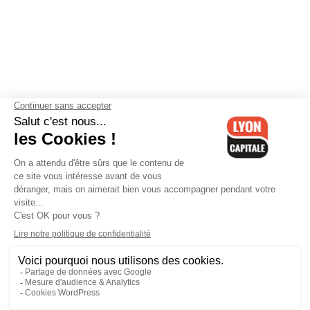
Contactez-nous
-
Mentions légales
-
CGV
-
Politique de
confidentialité
-
Gestion des cookies
-
Lyon Capitale TV
-
Archives
Lyon Capitale