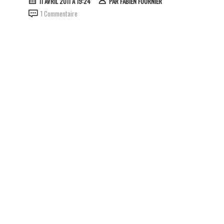
11 AVRIL 2011 À 19:24
PAR
FABIEN FOURNIER
1 Commentaire