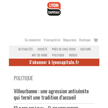
Accéder
au
contenu
Voir
Se connecter
S’enregistrer
Magazines
Boutique
le
ACTUALITÉS
SOCIÉTÉ
PRÈS DE CHEZ VOUS
CULTURE
panier
ART DE VIVRE
POLITIQUE
VIDÉOS
S'abonner à lyoncapitale.fr
POLITIQUE
Villeurbanne : une agression antisémite
qui ternit une tradition d'accueil