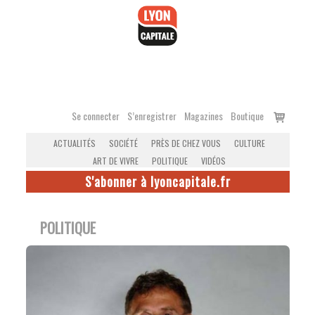
Accéder
au
contenu
Voir
Se connecter
S’enregistrer
Magazines
Boutique
le
ACTUALITÉS
SOCIÉTÉ
PRÈS DE CHEZ VOUS
CULTURE
panier
ART DE VIVRE
POLITIQUE
VIDÉOS
S'abonner à lyoncapitale.fr
POLITIQUE