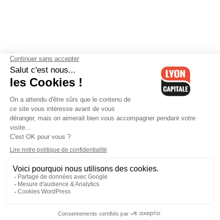
Contactez-nous
-
Mentions légales
-
CGV
-
Politique de
confidentialité
-
Gestion des cookies
-
Lyon Capitale TV
-
Archives
Lyon Capitale
Lyon Capitale - 51 avenue Maréchal Foch - CS 40091 - 69456 Lyon
Cedex 06