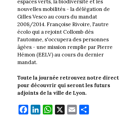
espaces verts, la biodiversité et les
nouvelles mobilités - la délégation de
Gilles Vesco au cours du mandat
2008/2014. Françoise Rivoire, l'autre
écolo qui a rejoint Collomb dès
l'automne, s'occupera des personnes
âgées - une mission remplie par Pierre
Hémon (EELV) au cours du dernier
mandat.
Toute la journée retrouvez notre direct
pour découvrir qui seront les futurs
adjoints de la ville de Lyon.
Fa
Li
W
X
E
Pa
ce
nk
ha
m
rt
bo
ed
ts
ail
ag