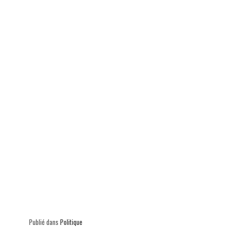
ok
In
Ap
er
p
Publié dans
Politique