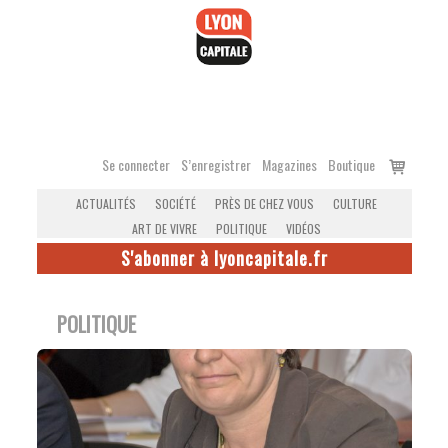
Accéder
au
contenu
Voir
Se connecter
S’enregistrer
Magazines
Boutique
le
ACTUALITÉS
SOCIÉTÉ
PRÈS DE CHEZ VOUS
CULTURE
panier
ART DE VIVRE
POLITIQUE
VIDÉOS
S'abonner à lyoncapitale.fr
POLITIQUE