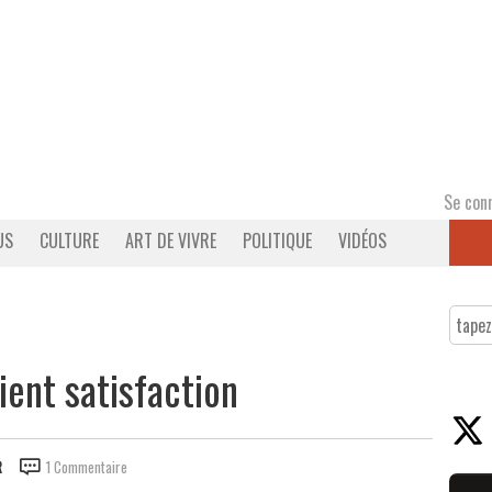
Se con
US
CULTURE
ART DE VIVRE
POLITIQUE
VIDÉOS
tient satisfaction
R
1 Commentaire