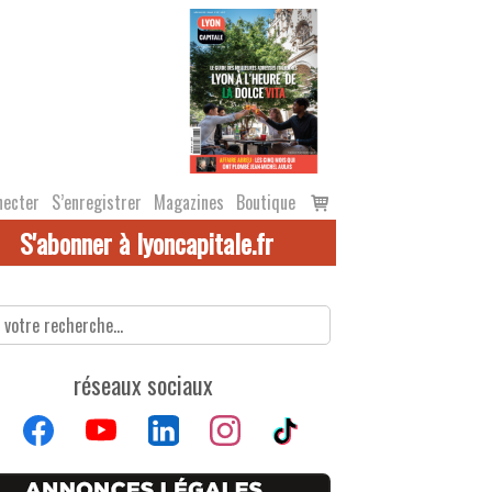
Voir
necter
S’enregistrer
Magazines
Boutique
le
S'abonner à lyoncapitale.fr
panier
réseaux sociaux