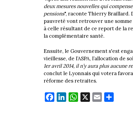
deux mesures nouvelles qui compensen
pensions
", raconte Thierry Braillard. 
pauvreté vont retrouver une somme 
à celle résultant de ce report de la r
la complémentaire santé.
Ensuite, le Gouvernement s'est eng
vieillesse, de l’ASPA, l’allocation de 
1er avril 2014, il n’y aura plus aucune 
conclut le Lyonnais qui votera favor
réforme des retraites.
Fa
Li
W
X
E
Pa
ce
nk
ha
m
rt
bo
ed
ts
ail
ag
ok
In
Ap
er