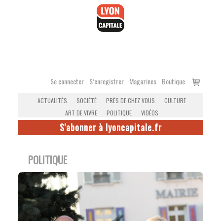
Accéder
au
contenu
Voir
Se connecter
S’enregistrer
Magazines
Boutique
le
ACTUALITÉS
SOCIÉTÉ
PRÈS DE CHEZ VOUS
CULTURE
panier
ART DE VIVRE
POLITIQUE
VIDÉOS
S'abonner à lyoncapitale.fr
POLITIQUE