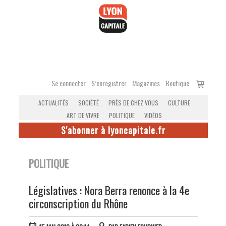
Accéder
au
contenu
Voir
Se connecter
S’enregistrer
Magazines
Boutique
le
ACTUALITÉS
SOCIÉTÉ
PRÈS DE CHEZ VOUS
CULTURE
panier
ART DE VIVRE
POLITIQUE
VIDÉOS
S'abonner à lyoncapitale.fr
POLITIQUE
Législatives : Nora Berra renonce à la 4e
circonscription du Rhône