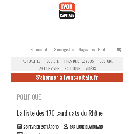
Accéder
au
contenu
Voir
Se connecter
S’enregistrer
Magazines
Boutique
le
ACTUALITÉS
SOCIÉTÉ
PRÈS DE CHEZ VOUS
CULTURE
panier
ART DE VIVRE
POLITIQUE
VIDÉOS
S'abonner à lyoncapitale.fr
POLITIQUE
La liste des 170 candidats du Rhône
23 FÉVRIER 2011 À 10:10
PAR
LUCIE BLANCHARD