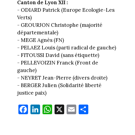
Canton de Lyon XII :
- ODIARD Patrick (Europe Ecologie-Les
Verts)
- GEOURJON Christophe (majorité
départementale)
- MEGE Agnès (FN)
- PELAEZ Louis (parti radical de gauche)
- FITOUSSI David (sans étiquette)
- PELLEVOIZIN Franck (Front de
gauche)
- NEYRET Jean-Pierre (divers droite)
- BERGER Julien (Solidarité liberté
justice paix)
Fa
Li
W
X
E
Pa
ce
nk
ha
m
rt
bo
ed
ts
ail
ag