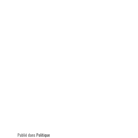
ok
In
Ap
er
p
Publié dans
Politique