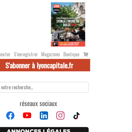
Voir
necter
S’enregistrer
Magazines
Boutique
le
S'abonner à lyoncapitale.fr
panier
réseaux sociaux