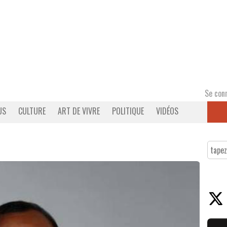
Se con
US
CULTURE
ART DE VIVRE
POLITIQUE
VIDÉOS