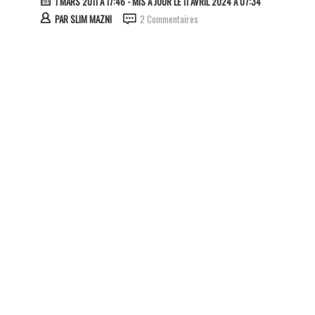
1 MARS 2011 À 17:46
- MIS À JOUR LE 11 AVRIL 2024 À 07:34
PAR
SLIM MAZNI
2 Commentaires