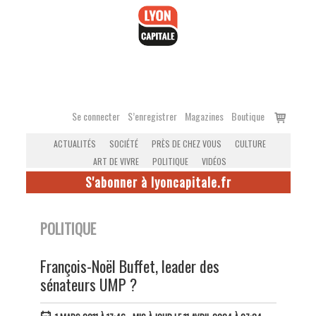
Accéder
au
contenu
Voir
Se connecter
S’enregistrer
Magazines
Boutique
le
ACTUALITÉS
SOCIÉTÉ
PRÈS DE CHEZ VOUS
CULTURE
panier
ART DE VIVRE
POLITIQUE
VIDÉOS
S'abonner à lyoncapitale.fr
POLITIQUE
François-Noël Buffet, leader des
sénateurs UMP ?