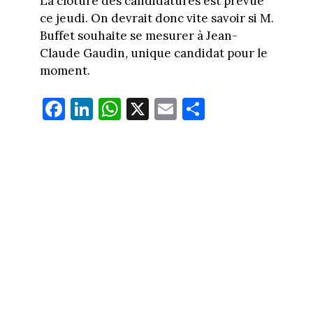
La clôture des candidatures est prévue
ce jeudi. On devrait donc vite savoir si M.
Buffet souhaite se mesurer à Jean-
Claude Gaudin
,
unique candidat pour le
moment.
Fa
Li
W
X
E
Pa
ce
nk
ha
m
rt
bo
ed
ts
ail
ag
ok
In
Ap
er
p