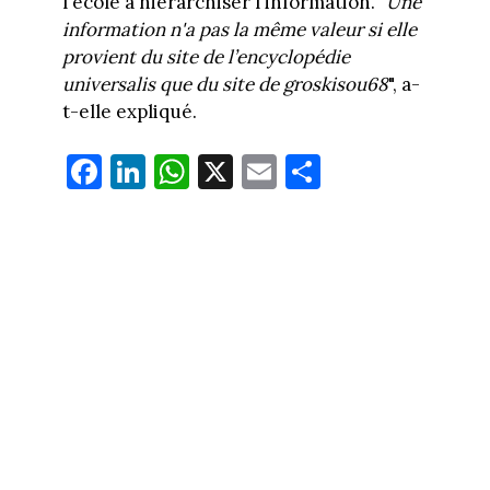
l'école à hiérarchiser l'information. "
Une
information n'a pas la même valeur si elle
provient du site de l’encyclopédie
universalis que du site de groskisou68
", a-
t-elle expliqué.
Fa
Li
W
X
E
Pa
ce
nk
ha
m
rt
bo
ed
ts
ail
ag
ok
In
Ap
er
p