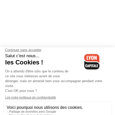
Contactez-nous
-
Mentions légales
-
CGV
-
Politique de
confidentialité
-
Gestion des cookies
-
Lyon Capitale TV
-
Archives