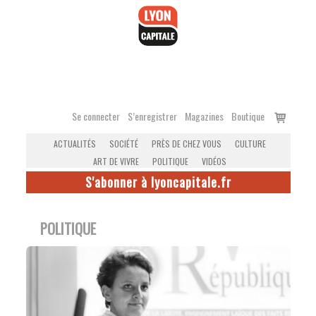
Accéder
au
contenu
Voir
Se connecter
S’enregistrer
Magazines
Boutique
le
ACTUALITÉS
SOCIÉTÉ
PRÈS DE CHEZ VOUS
CULTURE
panier
ART DE VIVRE
POLITIQUE
VIDÉOS
S'abonner à lyoncapitale.fr
POLITIQUE