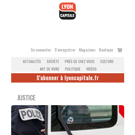
Accéder
au
contenu
Voir
Se connecter
S’enregistrer
Magazines
Boutique
le
ACTUALITÉS
SOCIÉTÉ
PRÈS DE CHEZ VOUS
CULTURE
panier
ART DE VIVRE
POLITIQUE
VIDÉOS
S'abonner à lyoncapitale.fr
JUSTICE