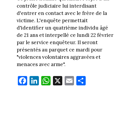
contrôle judiciaire lui interdisant
d'entrer en contact avec le frère de la
victime. L'enquête permettait
d'identifier un quatrième individu âgé
de 21 ans et interpellé ce lundi 22 février
par le service enquêteur. Il seront
présentés au parquet ce mardi pour
"violences volontaires aggravées et
menaces avec arme".
Fa
Li
W
X
E
Pa
ce
nk
ha
m
rt
bo
ed
ts
ail
ag
ok
In
Ap
er
p