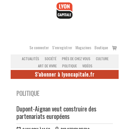
Accéder
au
contenu
Voir
Se connecter
S’enregistrer
Magazines
Boutique
le
ACTUALITÉS
SOCIÉTÉ
PRÈS DE CHEZ VOUS
CULTURE
panier
ART DE VIVRE
POLITIQUE
VIDÉOS
S'abonner à lyoncapitale.fr
POLITIQUE
Dupont-Aignan veut construire des
partenariats européens