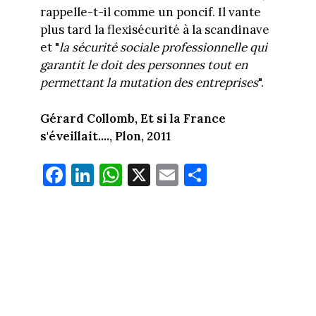
rappelle-t-il comme un poncif. Il vante
plus tard la flexisécurité à la scandinave
et "
la sécurité sociale professionnelle qui
garantit le doit des personnes tout en
permettant la mutation des entreprises
".
Gérard Collomb, Et si la France
s'éveillait...., Plon, 2011
Fa
Li
W
X
E
Pa
ce
nk
ha
m
rt
bo
ed
ts
ail
ag
ok
In
Ap
er
p