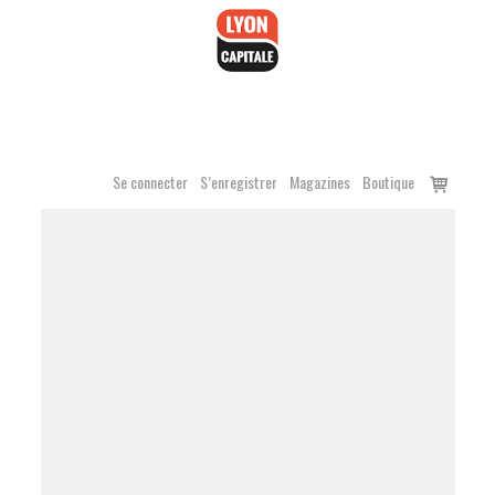
Accéder
au
contenu
Voir
Se connecter
S’enregistrer
Magazines
Boutique
le
panier