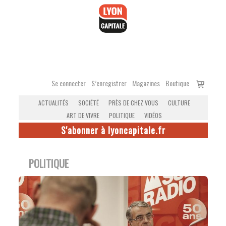
Accéder
au
contenu
Voir
Se connecter
S’enregistrer
Magazines
Boutique
le
ACTUALITÉS
SOCIÉTÉ
PRÈS DE CHEZ VOUS
CULTURE
panier
ART DE VIVRE
POLITIQUE
VIDÉOS
S'abonner à lyoncapitale.fr
POLITIQUE