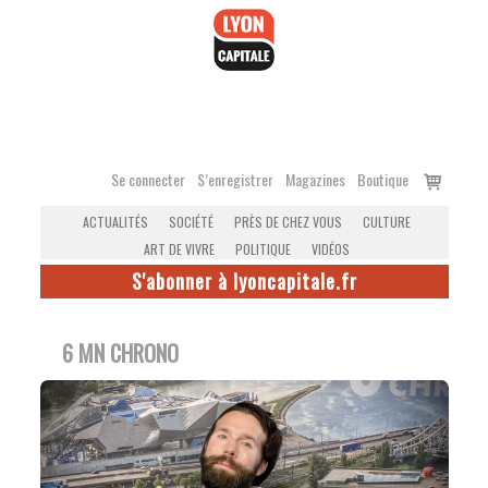
Accéder
au
contenu
Voir
Se connecter
S’enregistrer
Magazines
Boutique
le
ACTUALITÉS
SOCIÉTÉ
PRÈS DE CHEZ VOUS
CULTURE
panier
ART DE VIVRE
POLITIQUE
VIDÉOS
S'abonner à lyoncapitale.fr
6 MN CHRONO