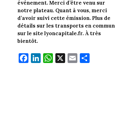
événement. Merci d’être venu sur
notre plateau. Quant à vous, merci
d’avoir suivi cette émission. Plus de
détails sur les transports en commun
sur le site lyoncapitale.fr. À très
bientôt.
Fa
Li
W
X
E
Pa
ce
nk
ha
m
rt
bo
ed
ts
ail
ag
ok
In
Ap
er
p