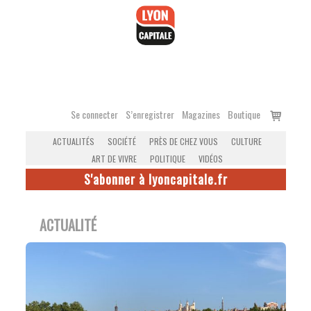
Accéder
au
contenu
Voir
Se connecter
S’enregistrer
Magazines
Boutique
le
ACTUALITÉS
SOCIÉTÉ
PRÈS DE CHEZ VOUS
CULTURE
panier
ART DE VIVRE
POLITIQUE
VIDÉOS
S'abonner à lyoncapitale.fr
ACTUALITÉ