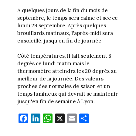
A quelques jours de la fin du mois de
septembre, le temps sera calme et sec ce
lundi 29 septembre. Après quelques
brouillards matinaux, l'après-midi sera
ensoleillé, jusqu'en fin de journée.
Côté températures, il fait seulement 8
degrés ce lundi matin mais le
thermomètre atteindra les 20 degrés au
meilleur de la journée. Des valeurs
proches des normales de saison et un
temps lumineux qui devrait se maintenir
jusqu'en fin de semaine à Lyon.
Fa
Li
W
X
E
Pa
ce
nk
ha
m
rt