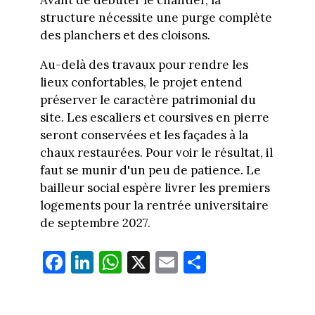
Avant de débuter le chantier, la
structure nécessite une purge complète
des planchers et des cloisons.
Au-delà des travaux pour rendre les
lieux confortables, le projet entend
préserver le caractère patrimonial du
site. Les escaliers et coursives en pierre
seront conservées et les façades à la
chaux restaurées. Pour voir le résultat, il
faut se munir d'un peu de patience. Le
bailleur social espère livrer les premiers
logements pour la rentrée universitaire
de septembre 2027.
Fa
Li
W
X
E
Pa
ce
nk
ha
m
rt
bo
ed
ts
ail
ag