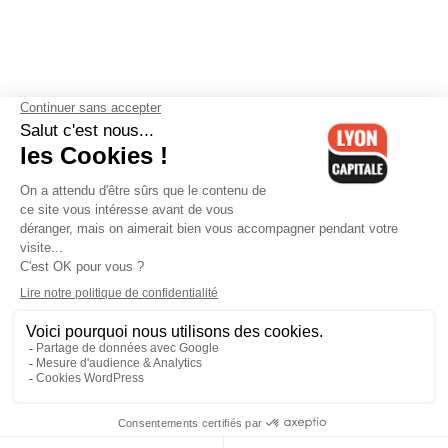
Contactez-nous
-
Mentions légales
-
CGV
-
Politique de
confidentialité
-
Gestion des cookies
-
Lyon Capitale TV
-
Archives
Lyon Capitale
Lyon Capitale - 51 avenue Maréchal Foch - CS 40091 - 69456 Lyon
Cedex 06