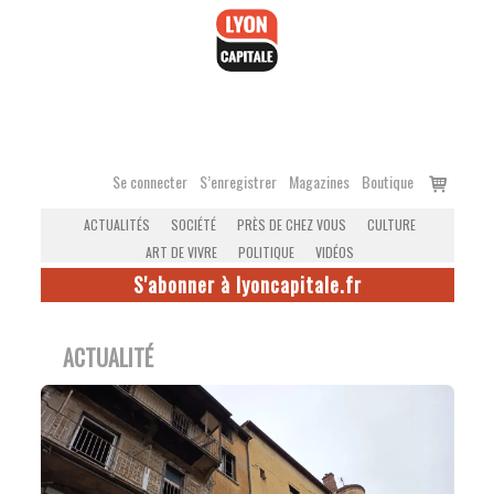
Accéder
au
contenu
Voir
Se connecter
S’enregistrer
Magazines
Boutique
le
ACTUALITÉS
SOCIÉTÉ
PRÈS DE CHEZ VOUS
CULTURE
panier
ART DE VIVRE
POLITIQUE
VIDÉOS
S'abonner à lyoncapitale.fr
ACTUALITÉ