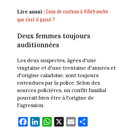
Coup de couteau à Villefranche :
Lire aussi :
que s'est-il passé ?
Deux femmes toujours
auditionnées
Les deux suspectes, âgées d'une
vingtaine et d'une trentaine d'années et
d'origine caladoise, sont toujours
entendues par la police. Selon des
sources policières, un conflit familial
pourrait bien être à l'origine de
l'agression.
Fa
Li
W
X
E
Pa
ce
nk
ha
m
rt