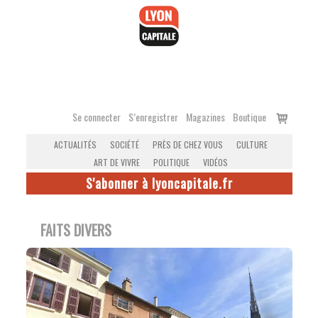
Accéder
au
contenu
Voir
Se connecter
S’enregistrer
Magazines
Boutique
le
ACTUALITÉS
SOCIÉTÉ
PRÈS DE CHEZ VOUS
CULTURE
panier
ART DE VIVRE
POLITIQUE
VIDÉOS
S'abonner à lyoncapitale.fr
FAITS DIVERS