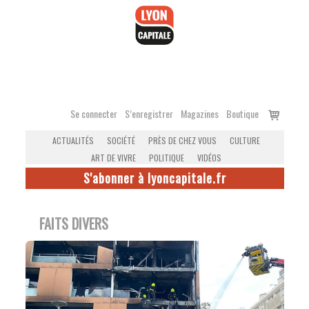
Accéder
au
contenu
Voir
Se connecter
S’enregistrer
Magazines
Boutique
le
ACTUALITÉS
SOCIÉTÉ
PRÈS DE CHEZ VOUS
CULTURE
panier
ART DE VIVRE
POLITIQUE
VIDÉOS
S'abonner à lyoncapitale.fr
FAITS DIVERS