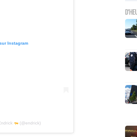
D'HE
 sur Instagram
Endrick
(@endrick)