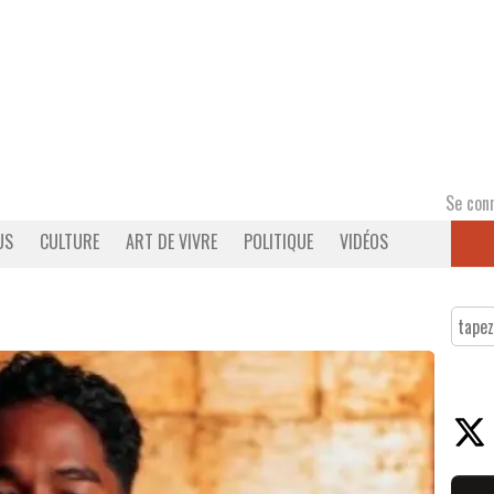
Se con
US
CULTURE
ART DE VIVRE
POLITIQUE
VIDÉOS