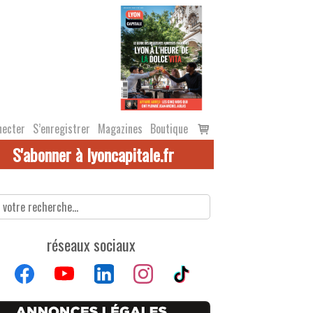
Voir
necter
S’enregistrer
Magazines
Boutique
le
S'abonner à lyoncapitale.fr
panier
réseaux sociaux