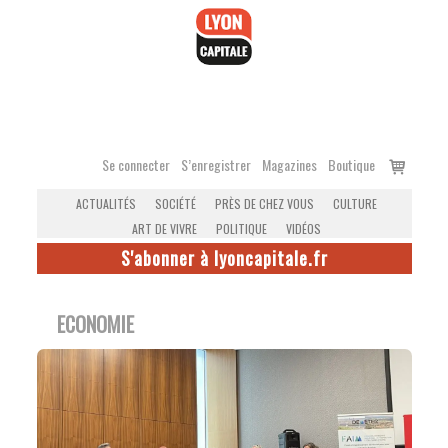
Accéder
au
contenu
Voir
Se connecter
S’enregistrer
Magazines
Boutique
le
ACTUALITÉS
SOCIÉTÉ
PRÈS DE CHEZ VOUS
CULTURE
panier
ART DE VIVRE
POLITIQUE
VIDÉOS
S'abonner à lyoncapitale.fr
ECONOMIE