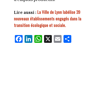
La Ville de Lyon labélise 39
Lire aussi :
nouveaux établissements engagés dans la
transition écologique et sociale.
Fa
Li
W
X
E
Pa
ce
nk
ha
m
rt
bo
ed
ts
ail
ag
ok
In
Ap
er
p