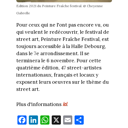
Edition 2021 du Peinture Fraîche festival. @ Cheyenne
Gabrelle
Pour ceux qui ne l'ont pas encore vu, ou
qui veulent le redécouvrir, le festival de
street art, Peinture Fraîche Festival, est
toujours accessible à la Halle Debourg,
dans le 7e arrondissement. Il se
terminera le 6 novembre. Pour cette
quatrième édition, 47 street-artistes
internationaux, français et locaux y
exposent leurs oeuvres sur le thème du
street art.
ici
Plus d'informations
.
Fa
Li
W
X
E
Pa