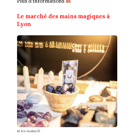
ici
Plus d'informations
.
Le marché des mains magiques à
Lyon
@ les mains.fr