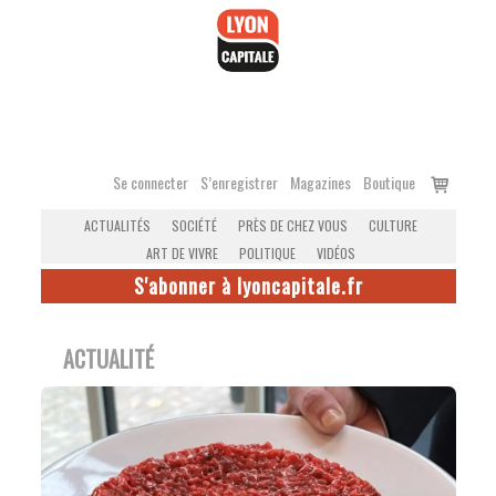
Accéder
au
contenu
Voir
Se connecter
S’enregistrer
Magazines
Boutique
le
ACTUALITÉS
SOCIÉTÉ
PRÈS DE CHEZ VOUS
CULTURE
panier
ART DE VIVRE
POLITIQUE
VIDÉOS
S'abonner à lyoncapitale.fr
ACTUALITÉ