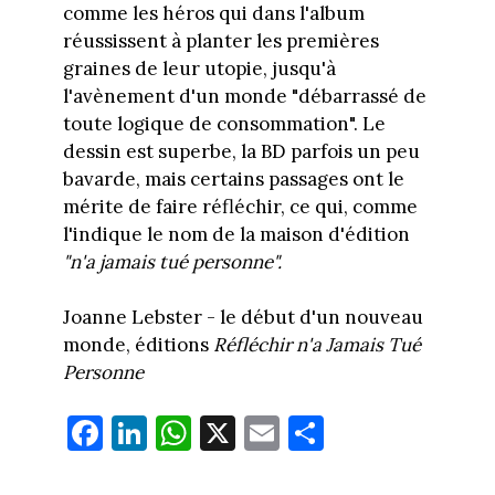
comme les héros qui dans l'album
réussissent à planter les premières
graines de leur utopie, jusqu'à
l'avènement d'un monde "débarrassé de
toute logique de consommation". Le
dessin est superbe, la BD parfois un peu
bavarde, mais certains passages ont le
mérite de faire réfléchir, ce qui, comme
l'indique le nom de la maison d'édition
"n'a jamais tué personne".
Joanne Lebster - le début d'un nouveau
monde, éditions
Réfléchir n'a Jamais Tué
Personne
Fa
Li
W
X
E
Pa
ce
nk
ha
m
rt