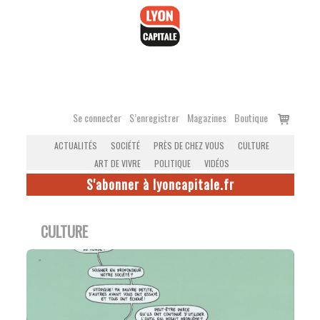
Accéder
au
contenu
Voir
Se connecter
S’enregistrer
Magazines
Boutique
le
ACTUALITÉS
SOCIÉTÉ
PRÈS DE CHEZ VOUS
CULTURE
panier
ART DE VIVRE
POLITIQUE
VIDÉOS
S'abonner à lyoncapitale.fr
CULTURE