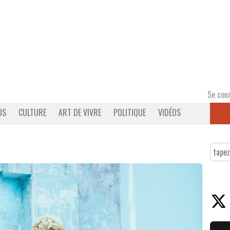
Se con
US
CULTURE
ART DE VIVRE
POLITIQUE
VIDÉOS