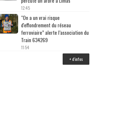
percuté un arbre à Limas
12:45
“On a un vrai risque
d'effondrement du réseau
ferroviaire” alerte l’association du
Train 634269
11:54
+ d'infos