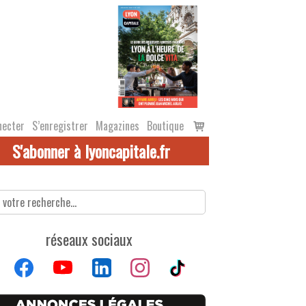
Voir
necter
S’enregistrer
Magazines
Boutique
le
S'abonner à lyoncapitale.fr
panier
réseaux sociaux