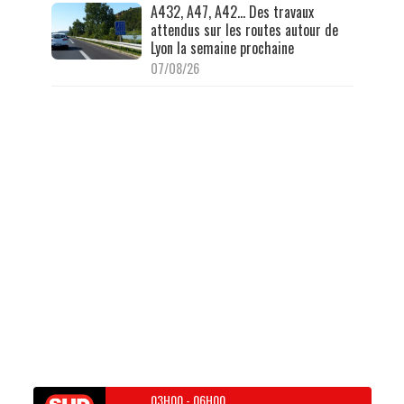
A432, A47, A42… Des travaux
attendus sur les routes autour de
Lyon la semaine prochaine
07/08/26
03H00
-
06H00