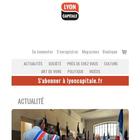
Accéder
au
contenu
Voir
Se connecter
S’enregistrer
Magazines
Boutique
le
ACTUALITÉS
SOCIÉTÉ
PRÈS DE CHEZ VOUS
CULTURE
panier
ART DE VIVRE
POLITIQUE
VIDÉOS
S'abonner à lyoncapitale.fr
ACTUALITÉ