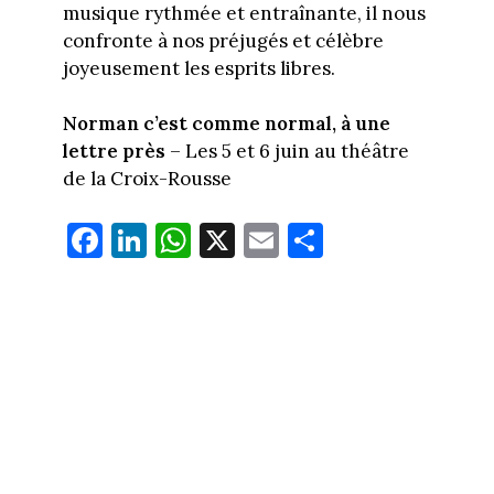
musique rythmée et entraînante, il nous
confronte à nos préjugés et célèbre
joyeusement les esprits libres.
Norman c’est comme normal, à une
lettre près
– Les 5 et 6 juin au théâtre
de la Croix-Rousse
Fa
Li
W
X
E
Pa
ce
nk
ha
m
rt
bo
ed
ts
ail
ag
ok
In
Ap
er
p