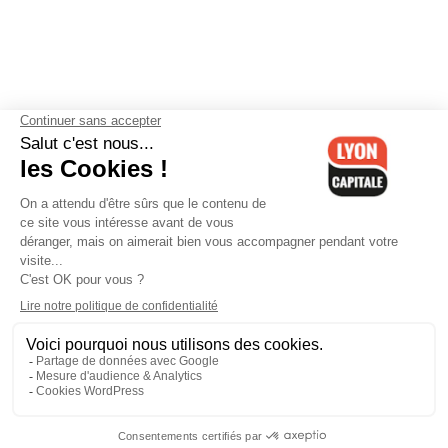
Contactez-nous
-
Mentions légales
-
CGV
-
Politique de
confidentialité
-
Gestion des cookies
-
Lyon Capitale TV
-
Archives
Lyon Capitale
Lyon Capitale - 51 avenue Maréchal Foch - CS 40091 - 69456 Lyon
Cedex 06