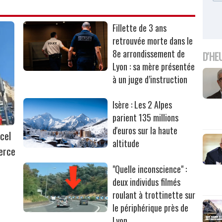
Fillette de 3 ans
retrouvée morte dans le
8e arrondissement de
D'HE
Lyon : sa mère présentée
à un juge d’instruction
Isère : Les 2 Alpes
parient 135 millions
d'euros sur la haute
cel
altitude
erce
"Quelle inconscience" :
deux individus filmés
roulant à trottinette sur
le périphérique près de
Lyon