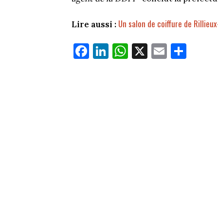
Un salon de coiffure de Rillieu
Lire aussi :
Fa
Li
W
X
E
Pa
ce
nk
ha
m
rt
bo
ed
ts
ail
ag
ok
In
Ap
er
p