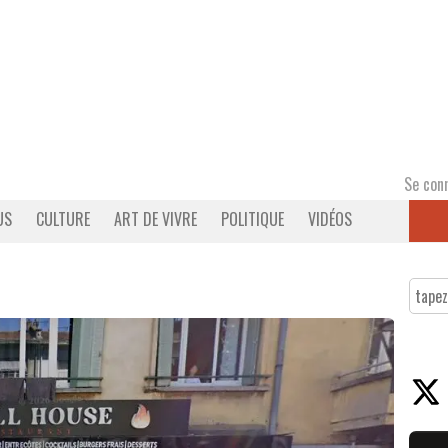
Se con
US
CULTURE
ART DE VIVRE
POLITIQUE
VIDÉOS