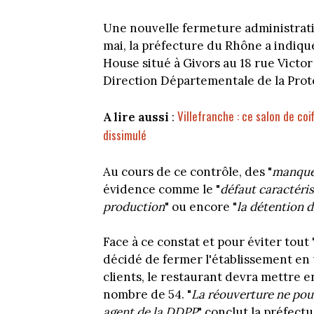
Une nouvelle fermeture administrati
mai, la préfecture du Rhône a indiqu
House situé à Givors au 18 rue Victo
Direction Départementale de la Prot
Villefranche : ce salon de coi
A lire aussi
:
dissimulé
Au cours de ce contrôle, des "
manquem
évidence comme le "
défaut caractéri
production
" ou encore "
la détention 
Face à ce constat et pour éviter tout 
décidé de fermer l'établissement en
clients, le restaurant devra mettre 
nombre de 54. "
La réouverture ne pourr
agent de la DDPP
" conclut la préfect