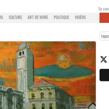
Se con
US
CULTURE
ART DE VIVRE
POLITIQUE
VIDÉOS