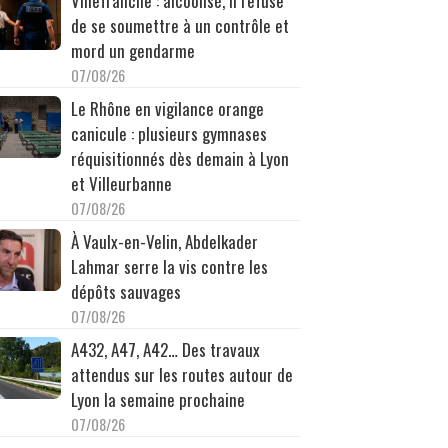
Villefranche : alcoolisé, il refuse
de se soumettre à un contrôle et
mord un gendarme
07/08/26
Le Rhône en vigilance orange
canicule : plusieurs gymnases
réquisitionnés dès demain à Lyon
et Villeurbanne
07/08/26
À Vaulx-en-Velin, Abdelkader
Lahmar serre la vis contre les
dépôts sauvages
07/08/26
A432, A47, A42… Des travaux
attendus sur les routes autour de
Lyon la semaine prochaine
07/08/26