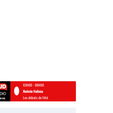
03H00
-
06H00
Noémie Halioua
Les débats de l'été