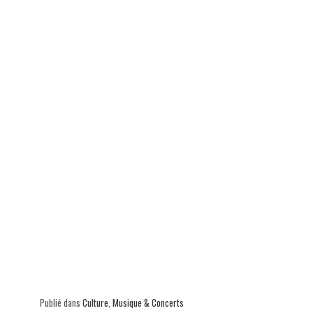
ok
In
Ap
er
p
Publié dans
Culture
,
Musique & Concerts