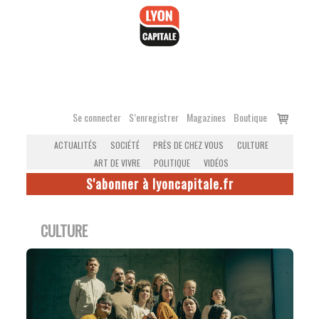
Accéder
au
contenu
Voir
Se connecter
S’enregistrer
Magazines
Boutique
le
ACTUALITÉS
SOCIÉTÉ
PRÈS DE CHEZ VOUS
CULTURE
panier
ART DE VIVRE
POLITIQUE
VIDÉOS
S'abonner à lyoncapitale.fr
CULTURE