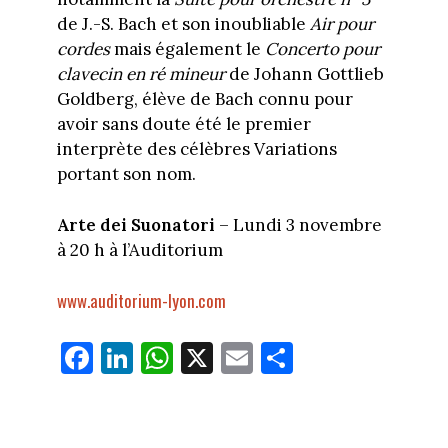
de J.-S. Bach et son inoubliable
Air pour
cordes
mais également le
Concerto pour
clavecin en ré mineur
de Johann Gottlieb
Goldberg, élève de Bach connu pour
avoir sans doute été le premier
interprète des célèbres Variations
portant son nom.
Arte dei Suonatori
– Lundi 3 novembre
à 20 h à l’Auditorium
www.auditorium-lyon.com
Fa
Li
W
X
E
Pa
ce
nk
ha
m
rt
bo
ed
ts
ail
ag