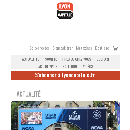
Accéder
au
contenu
Voir
Se connecter
S’enregistrer
Magazines
Boutique
le
ACTUALITÉS
SOCIÉTÉ
PRÈS DE CHEZ VOUS
CULTURE
panier
ART DE VIVRE
POLITIQUE
VIDÉOS
S'abonner à lyoncapitale.fr
ACTUALITÉ