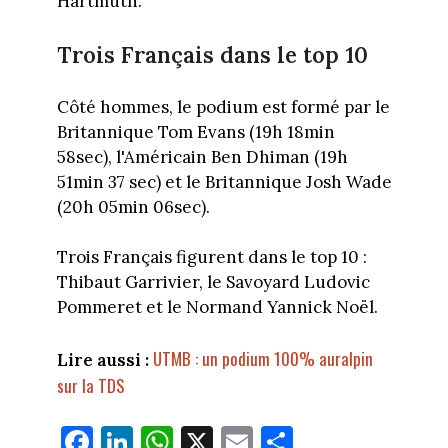
Hartmuth.
Trois Français dans le top 10
Côté hommes, le podium est formé par le
Britannique Tom Evans (19h 18min
58sec), l'Américain Ben Dhiman (19h
51min 37 sec) et le Britannique Josh Wade
(20h 05min 06sec).
Trois Français figurent dans le top 10 :
Thibaut Garrivier, le Savoyard Ludovic
Pommeret et le Normand Yannick Noël.
UTMB : un podium 100% auralpin
Lire aussi :
sur la TDS
Fa
Li
W
X
E
Pa