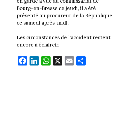
en garde à vue au commissariat de
Bourg-en-Bresse ce jeudi, il a été
présenté au procureur de la République
ce samedi après-midi.
Les circonstances de l'accident restent
encore à éclaircir.
Fa
Li
W
X
E
Pa
ce
nk
ha
m
rt
bo
ed
ts
ail
ag
ok
In
Ap
er
p