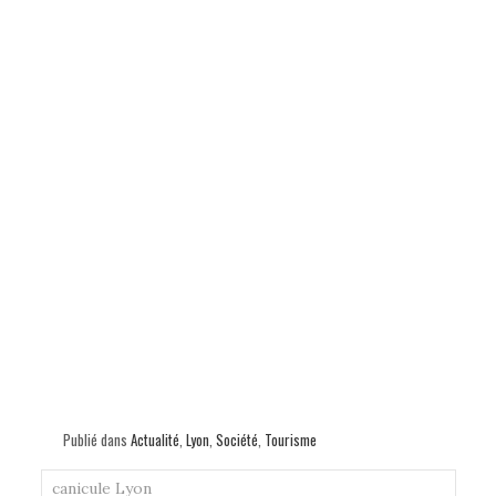
p
Publié dans
Actualité
,
Lyon
,
Société
,
Tourisme
canicule
Lyon