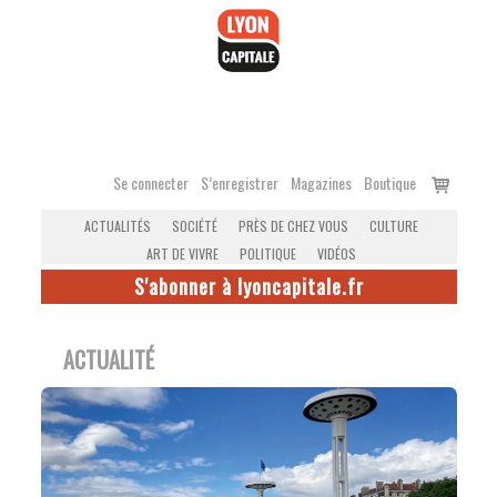
Accéder
au
contenu
Voir
Se connecter
S’enregistrer
Magazines
Boutique
le
ACTUALITÉS
SOCIÉTÉ
PRÈS DE CHEZ VOUS
CULTURE
panier
ART DE VIVRE
POLITIQUE
VIDÉOS
S'abonner à lyoncapitale.fr
ACTUALITÉ