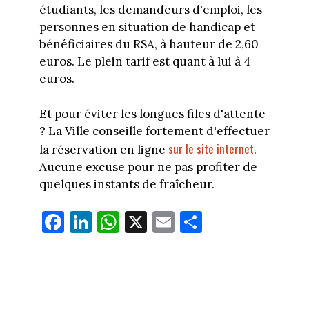
étudiants, les demandeurs d'emploi, les
personnes en situation de handicap et
bénéficiaires du RSA, à hauteur de 2,60
euros. Le plein tarif est quant à lui à 4
euros.
Et pour éviter les longues files d'attente
? La Ville conseille fortement d'effectuer
sur le site internet
la réservation en ligne
.
Aucune excuse pour ne pas profiter de
quelques instants de fraîcheur.
Fa
Li
W
X
E
Pa
ce
nk
ha
m
rt
bo
ed
ts
ail
ag
ok
In
Ap
er