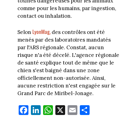
toxines dangereuses pour les animaux
comme pour les humains, par ingestion,
contact ou inhalation.
LyonMag,
Selon
des contrôles ont été
menés par des laboratoires mandatés
par l'ARS régionale. Constat, aucun
risque n'a été décelé. L'agence régionale
de santé explique tout de même que le
chien s'est baigné dans une zone
officiellement non-autorisée. Ainsi,
aucune restriction n'est engagée sur le
Grand Parc de Miribel-Jonage.
Fa
Li
W
X
E
Pa
ce
nk
ha
m
rt
bo
ed
ts
ail
ag