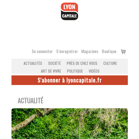
Accéder
au
contenu
Voir
Se connecter
S’enregistrer
Magazines
Boutique
le
ACTUALITÉS
SOCIÉTÉ
PRÈS DE CHEZ VOUS
CULTURE
panier
ART DE VIVRE
POLITIQUE
VIDÉOS
S'abonner à lyoncapitale.fr
ACTUALITÉ