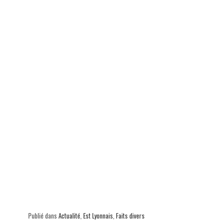
ok
In
Ap
er
p
Publié dans
Actualité
,
Est Lyonnais
,
Faits divers