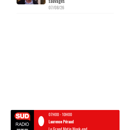
sauvages
07/08/26
07H00
-
10H00
Laurence Péraud
Le Grand Matin Week-end