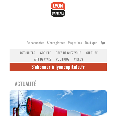
Accéder
au
contenu
Voir
Se connecter
S’enregistrer
Magazines
Boutique
le
ACTUALITÉS
SOCIÉTÉ
PRÈS DE CHEZ VOUS
CULTURE
panier
ART DE VIVRE
POLITIQUE
VIDÉOS
S'abonner à lyoncapitale.fr
ACTUALITÉ