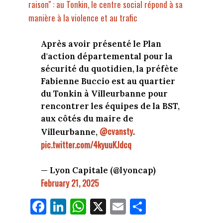
raison" : au Tonkin, le centre social répond à sa
manière à la violence et au trafic
Après avoir présenté le Plan
d'action départemental pour la
sécurité du quotidien, la préfète
Fabienne Buccio est au quartier
du Tonkin à Villeurbanne pour
rencontrer les équipes de la BST,
aux côtés du maire de
@cvansty
Villeurbanne,
.
pic.twitter.com/4kyuuKJdcq
— Lyon Capitale (@lyoncap)
February 21, 2025
Fa
Li
W
X
E
Pa
ce
nk
ha
m
rt