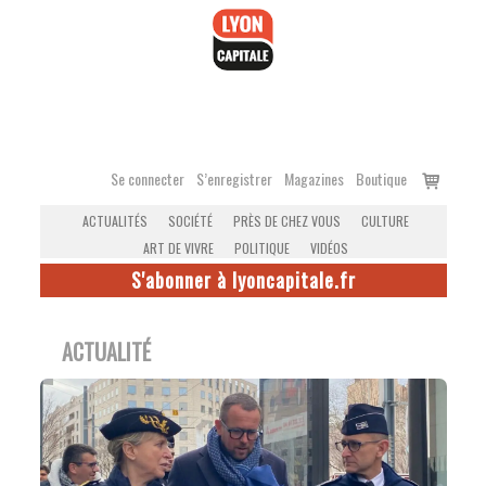
Accéder
au
contenu
Voir
Se connecter
S’enregistrer
Magazines
Boutique
le
ACTUALITÉS
SOCIÉTÉ
PRÈS DE CHEZ VOUS
CULTURE
panier
ART DE VIVRE
POLITIQUE
VIDÉOS
S'abonner à lyoncapitale.fr
ACTUALITÉ