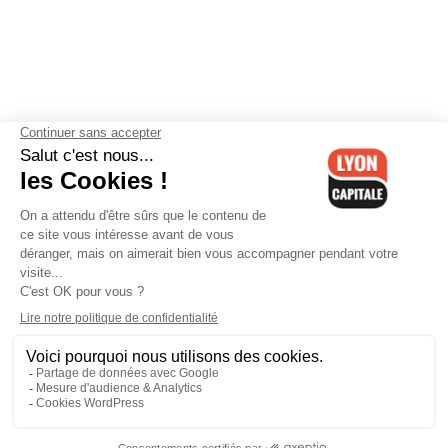
Contactez-nous
-
Mentions légales
-
CGV
-
Politique de
confidentialité
-
Gestion des cookies
-
Lyon Capitale TV
-
Archives
Lyon Capitale
Lyon Capitale - 51 avenue Maréchal Foch - CS 40091 - 69456 Lyon