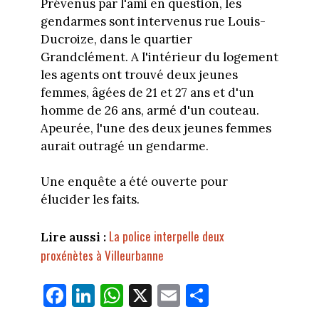
Prévenus par l'ami en question, les
gendarmes sont intervenus rue Louis-
Ducroize, dans le quartier
Grandclément. A l'intérieur du logement
les agents ont trouvé deux jeunes
femmes, âgées de 21 et 27 ans et d'un
homme de 26 ans, armé d'un couteau.
Apeurée, l'une des deux jeunes femmes
aurait outragé un gendarme.
Une enquête a été ouverte pour
élucider les faits.
La police interpelle deux
Lire aussi :
proxénètes à Villeurbanne
Fa
Li
W
X
E
Pa
ce
nk
ha
m
rt