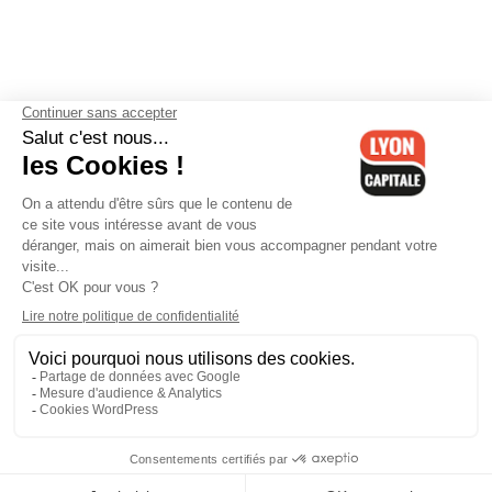
Contactez-nous
-
Mentions légales
-
CGV
-
Politique de
confidentialité
-
Gestion des cookies
-
Lyon Capitale TV
-
Archives
Lyon Capitale
Lyon Capitale - 51 avenue Maréchal Foch - CS 40091 - 69456 Lyon
Cedex 06