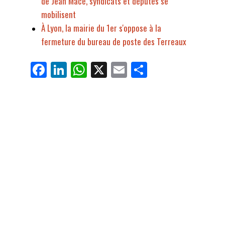
de Jean Macé, syndicats et députés se
mobilisent
À Lyon, la mairie du 1er s'oppose à la
fermeture du bureau de poste des Terreaux
Fa
Li
W
X
E
Pa
ce
nk
ha
m
rt
bo
ed
ts
ail
ag
ok
In
Ap
er
p