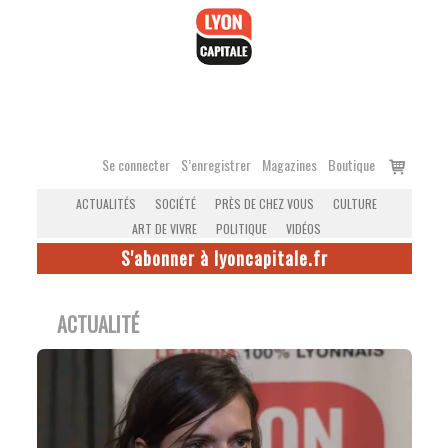
Accéder
au
contenu
Voir
Se connecter
S’enregistrer
Magazines
Boutique
le
ACTUALITÉS
SOCIÉTÉ
PRÈS DE CHEZ VOUS
CULTURE
panier
ART DE VIVRE
POLITIQUE
VIDÉOS
S'abonner à lyoncapitale.fr
ACTUALITÉ