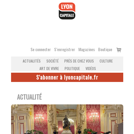
Accéder
au
contenu
Voir
Se connecter
S’enregistrer
Magazines
Boutique
le
ACTUALITÉS
SOCIÉTÉ
PRÈS DE CHEZ VOUS
CULTURE
panier
ART DE VIVRE
POLITIQUE
VIDÉOS
S'abonner à lyoncapitale.fr
ACTUALITÉ