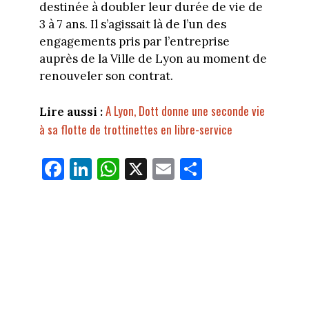
destinée à doubler leur durée de vie de
3 à 7 ans. Il s’agissait là de l’un des
engagements pris par l’entreprise
auprès de la Ville de Lyon au moment de
renouveler son contrat.
A Lyon, Dott donne une seconde vie
Lire aussi :
à sa flotte de trottinettes en libre-service
Fa
Li
W
X
E
Pa
ce
nk
ha
m
rt
bo
ed
ts
ail
ag
ok
In
Ap
er
p